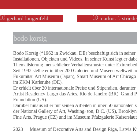
gerhard langenfeld
markus f. striede
bodo korsig
Bodo Korsig (*1962 in Zwickau, DE) beschäftigt sich in seiner 
Installationen, Objekten und Videos. In seiner Kunst legt er da
Thematisierung menschlicher Verhaltensmuster unter Extrembe
Seit 1992 stellte er in über 200 Galerien und Museen weltwei
Fukumitsu Art Museum (Japan), Smart Museum of Art Chicag
im ZKM Karlsruhe (DE).
Er erhielt über 20 internationale Preise und Stipendien, darunt
Artist Residency Largo das Artes, Rio de Janeiro (BR), Grand P
Foundation (US).
Darüber hinaus ist er mit seinen Arbeiten in über 50 nationalen 
der National Gallery of Art, Washing- ton, D.C. (US), Brook
Fine Arts, Prague (CZ) und im Museum Pfalzgalerie Kaiserslaut
2023
Museum of Decorative Arts and Design Riga, Latvia Ku