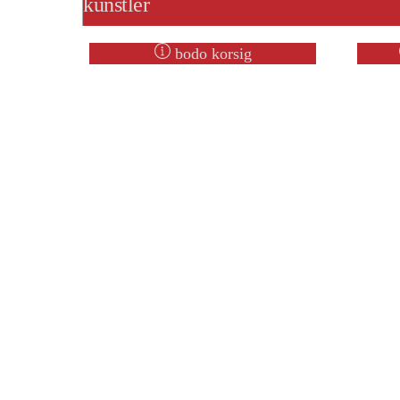
künstler
bodo korsig