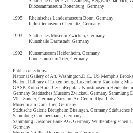
Städtische Galerie Villa Zanders, Bergisch Gladbach,
Diözesanmuseum Rottenburg, Germany
1995
Rheinisches Landesmuseum Bonn, Germany
Industriemuseum Chemnitz, Germany
1993
Städtisches Museum Zwickau, Germany
Kunsthalle Darmstadt, Germany
1992
Kunstmuseum Heidenheim, Germany
Landesmuseum Trier, Germany
Public collections:
National Gallery of Art, Washington,D.C., US Memphis Brook
National Library of Luxembourg, Luxembourg Kaohsiung Muse
GASK Kutná Hora, CzechRepublic Kunstmuseum Heidenheim, G
Germany Städtisches Museum Zwickau, Germany Sammlung Deu
Villa Zander, Germany Zuzeum Art Centre Riga, Latvia
Museum am Dom Trier, Germany
Städtische Galerie Bietigheim Bissingen, Germany Städtisch
Sammlung Commerzbank, Germany
Sammlung Dresdner Bank AG, Germany Württembergischen Land
Germany
Museum Art.Plus Donaueschingen, Germany