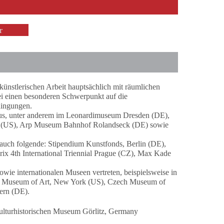
r
künstlerischen Arbeit hauptsächlich mit räumlichen
bei einen besonderen Schwerpunkt auf die
dingungen.
t aus, unter anderem im Leonardimuseum Dresden (DE),
o (US), Arp Museum Bahnhof Rolandseck (DE) sowie
er auch folgende: Stipendium Kunstfonds, Berlin (DE),
rix 4th International Triennial Prague (CZ), Max Kade
sowie internationalen Museen vertreten, beispielsweise in
lyn Museum of Art, New York (US), Czech Museum of
ern (DE).
lturhistorischen Museum Görlitz, Germany