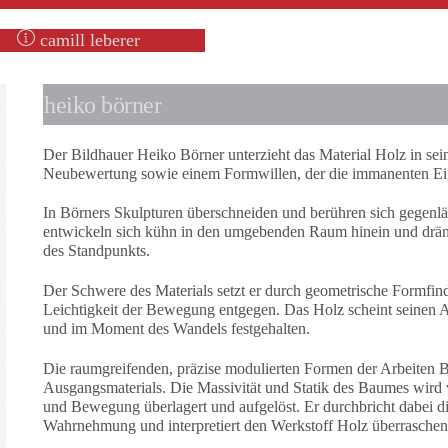
camill leberer
heiko börner
Der Bildhauer Heiko Börner unterzieht das Material Holz in sei
Neubewertung sowie einem Formwillen, der die immanenten Eigen
In Börners Skulpturen überschneiden und berühren sich gegenläufi
entwickeln sich kühn in den umgebenden Raum hinein und drän
des Standpunkts.
Der Schwere des Materials setzt er durch geometrische Formfin
Leichtigkeit der Bewegung entgegen. Das Holz scheint seinen A
und im Moment des Wandels festgehalten.
Die raumgreifenden, präzise modulierten Formen der Arbeiten 
Ausgangsmaterials. Die Massivität und Statik des Baumes wird
und Bewegung überlagert und aufgelöst. Er durchbricht dabei 
Wahrnehmung und interpretiert den Werkstoff Holz überraschen