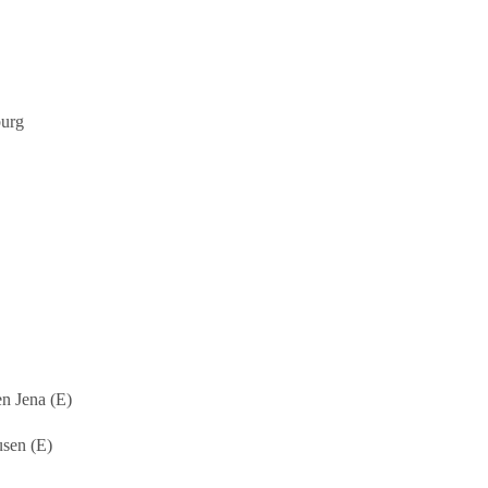
burg
n Jena (E)
usen (E)