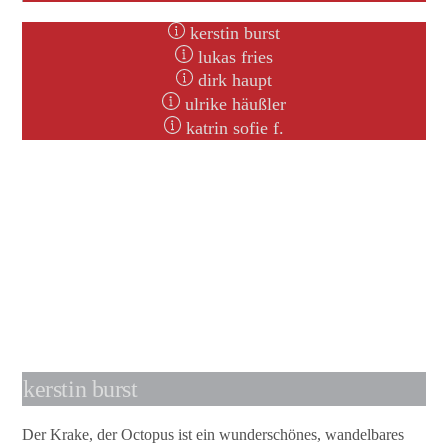
kerstin burst
lukas fries
dirk haupt
ulrike häußler
katrin sofie f.
kerstin burst
Der Krake, der Octopus ist ein wunderschönes, wandelbares