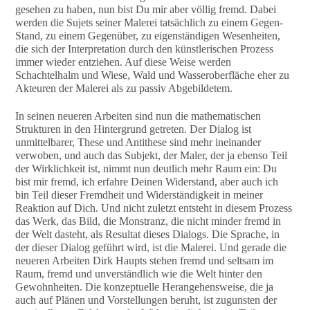
gesehen zu haben, nun bist Du mir aber völlig fremd. Dabei
werden die Sujets seiner Malerei tatsächlich zu einem Gegen-
Stand, zu einem Gegenüber, zu eigenständigen Wesenheiten,
die sich der Interpretation durch den künstlerischen Prozess
immer wieder entziehen. Auf diese Weise werden
Schachtelhalm und Wiese, Wald und Wasseroberfläche eher zu
Akteuren der Malerei als zu passiv Abgebildetem.
In seinen neueren Arbeiten sind nun die mathematischen
Strukturen in den Hintergrund getreten. Der Dialog ist
unmittelbarer, These und Antithese sind mehr ineinander
verwoben, und auch das Subjekt, der Maler, der ja ebenso Teil
der Wirklichkeit ist, nimmt nun deutlich mehr Raum ein: Du
bist mir fremd, ich erfahre Deinen Widerstand, aber auch ich
bin Teil dieser Fremdheit und Widerständigkeit in meiner
Reaktion auf Dich. Und nicht zuletzt entsteht in diesem Prozess
das Werk, das Bild, die Monstranz, die nicht minder fremd in
der Welt dasteht, als Resultat dieses Dialogs. Die Sprache, in
der dieser Dialog geführt wird, ist die Malerei. Und gerade die
neueren Arbeiten Dirk Haupts stehen fremd und seltsam im
Raum, fremd und unverständlich wie die Welt hinter den
Gewohnheiten. Die konzeptuelle Herangehensweise, die ja
auch auf Plänen und Vorstellungen beruht, ist zugunsten der