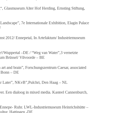
, Glasmuseum Alter Hof Herding, Ernsting Stiftung,
Landscape”, 7e Internationale Exhibition, Elagin Palace
U
nst 2012/ Ennepetal, In Artefaktum/ Industriemuseum
ve!/Wuppertal –DE / “Weg van Water”,3 vernetzte
aum Brüssel/ Vilvoorde – BE
 art and brain”, Forschungszentrum Caesar, associated
, Bonn – DE
aar Later”, NKvB”,Pulchri, Den Haag – NL
er. Een dialoog in mixed media. Kasteel Cannenburch,
 Ennepe- Ruhr. LWL-Industriemuseum Heinrichshütte –
ultur. Hattingen -DE