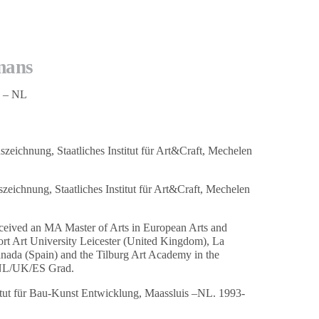
mans
g – NL
zeichnung, Staatliches Institut für Art&Craft, Mechelen
zeichnung, Staatliches Institut für Art&Craft, Mechelen
ived an MA Master of Arts in European Arts and
rt Art University Leicester (United Kingdom), La
anada (Spain) and the Tilburg Art Academy in the
 NL/UK/ES Grad.
itut für Bau-Kunst Entwicklung, Maassluis –NL. 1993-