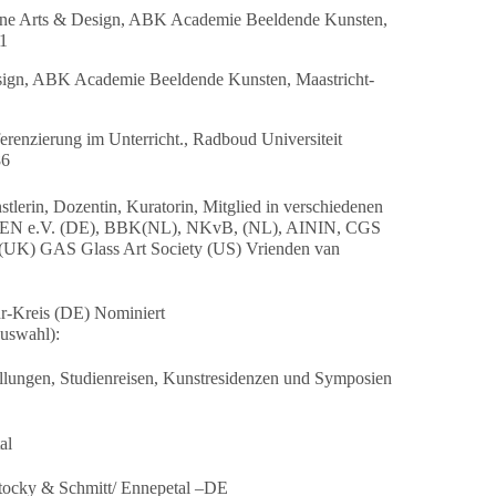
ine Arts & Design, ABK Academie Beeldende Kunsten,
91
sign, ABK Academie Beeldende Kunsten, Maastricht-
erenzierung im Unterricht., Radboud Universiteit
86
tlerin, Dozentin, Kuratorin, Mitglied in verschiedenen
– EN e.V. (DE), BBK(NL), NKvB, (NL), AININ, CGS
 (UK) GAS Glass Art Society (US) Vrienden van
r-Kreis (DE) Nominiert
uswahl):
llungen, Studienreisen, Kunstresidenzen und Symposien
al
tocky & Schmitt/ Ennepetal –DE