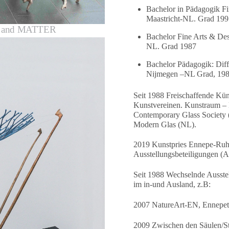
Bachelor in Pädagogik F
Maastricht-NL. Grad 19
D and MATTER
Bachelor Fine Arts & De
NL. Grad 1987
Bachelor Pädagogik: Diff
Nijmegen –NL Grad, 19
Seit 1988 Freischaffende Küns
Kunstvereinen. Kunstraum 
Contemporary Glass Society
Modern Glas (NL).
2019 Kunstpries Ennepe-Ruh
Ausstellungsbeteiligungen (A
Seit 1988 Wechselnde Ausste
im in-und Ausland, z.B:
2007 NatureArt-EN, Ennepet
2009 Zwischen den Säulen/S