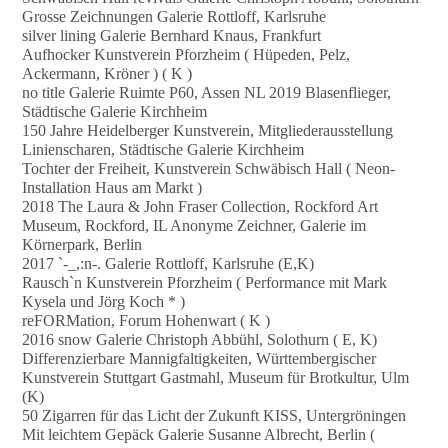
Grosse Zeichnungen Galerie Rottloff, Karlsruhe
silver lining Galerie Bernhard Knaus, Frankfurt
Aufhocker Kunstverein Pforzheim ( Hüpeden, Pelz,
Ackermann, Kröner ) ( K )
no title Galerie Ruimte P60, Assen NL 2019 Blasenflieger,
Städtische Galerie Kirchheim
150 Jahre Heidelberger Kunstverein, Mitgliederausstellung
Linienscharen, Städtische Galerie Kirchheim
Tochter der Freiheit, Kunstverein Schwäbisch Hall ( Neon-
Installation Haus am Markt )
2018 The Laura & John Fraser Collection, Rockford Art
Museum, Rockford, IL Anonyme Zeichner, Galerie im
Körnerpark, Berlin
2017 `-_,:n-. Galerie Rottloff, Karlsruhe (E,K)
Rausch`n Kunstverein Pforzheim ( Performance mit Mark
Kysela und Jörg Koch * )
reFORMation, Forum Hohenwart ( K )
2016 snow Galerie Christoph Abbühl, Solothurn ( E, K)
Differenzierbare Mannigfaltigkeiten, Württembergischer
Kunstverein Stuttgart Gastmahl, Museum für Brotkultur, Ulm
(K)
50 Zigarren für das Licht der Zukunft KISS, Untergröningen
Mit leichtem Gepäck Galerie Susanne Albrecht, Berlin (