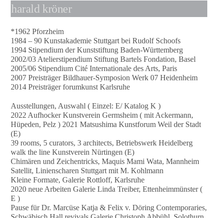
harald kröner
*1962 Pforzheim
1984 – 90 Kunstakademie Stuttgart bei Rudolf Schoofs
1994 Stipendium der Kunststiftung Baden-Württemberg
2002/03 Atelierstipendium Stiftung Bartels Fondation, Basel
2005/06 Stipendium Cité Internationale des Arts, Paris
2007 Preisträger Bildhauer-Symposion Werk 07 Heidenheim
2014 Preisträger forumkunst Karlsruhe
Ausstellungen, Auswahl ( Einzel: E/ Katalog K )
2022 Aufhocker Kunstverein Germsheim ( mit Ackermann,
Hüpeden, Pelz ) 2021 Matsushima Kunstforum Weil der Stadt
(E)
39 rooms, 5 curators, 3 architects, Betriebswerk Heidelberg
walk the line Kunstverein Nürtingen (E)
Chimären und Zeichentricks, Maquis Mami Wata, Mannheim
Satellit, Linienscharen Stuttgart mit M. Kohlmann
Kleine Formate, Galerie Rottloff, Karlsruhe
2020 neue Arbeiten Galerie Linda Treiber, Ettenheimmünster (
E )
Pause für Dr. Marcüse Katja & Felix v. Döring Contemporaries,
Schwäbisch Hall revivals Galerie Christoph Abbühl, Solothurn