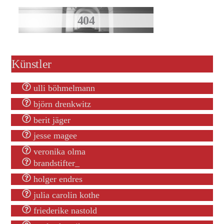
Künstler
ulli böhmelmann
björn drenkwitz
berit jäger
jesse magee
veronika olma
brandstifter_
holger endres
julia carolin kothe
friederike nastold