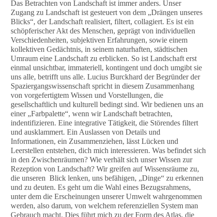
Das Betrachten von Landschaft ist immer anders. Unser
Zugang zu Landschaft ist gesteuert von dem „Drängen unseres
Blicks“, der Landschaft realisiert, filtert, collagiert. Es ist ein
schöpferischer Akt des Menschen, geprägt von individuellen
Verschiedenheiten, subjektiven Erfahrungen, sowie einem
kollektiven Gedächtnis, in seinem naturhaften, städtischen
Umraum eine Landschaft zu erblicken. So ist Landschaft erst
einmal unsichtbar, immateriell, kontingent und doch umgibt sie
uns alle, betrifft uns alle. Lucius Burckhard der Begründer der
Spaziergangswissenschaft spricht in diesem Zusammenhang
von vorgefertigtem Wissen und Vorstellungen, die
gesellschaftlich und kulturell bedingt sind. Wir bedienen uns an
einer „Farbpalette“, wenn wir Landschaft betrachten,
indentifizieren. Eine integrative Tätigkeit, die Störendes filtert
und ausklammert. Ein Auslassen von Details und
Informationen, ein Zusammenziehen, lässt Lücken und
Leerstellen entstehen, dich mich interessieren. Was befindet sich
in den Zwischenräumen? Wie verhält sich unser Wissen zur
Rezeption von Landschaft? Wir greifen auf Wissensräume zu,
die unseren Blick lenken, uns befähigen, „Dinge“ zu erkennen
und zu deuten. Es geht um die Wahl eines Bezugsrahmens,
unter dem die Erscheinungen unserer Umwelt wahrgenommen
werden, also darum, von welchem referenziellen System man
Gebrauch macht. Dies führt mich zu der Form des Atlas, die