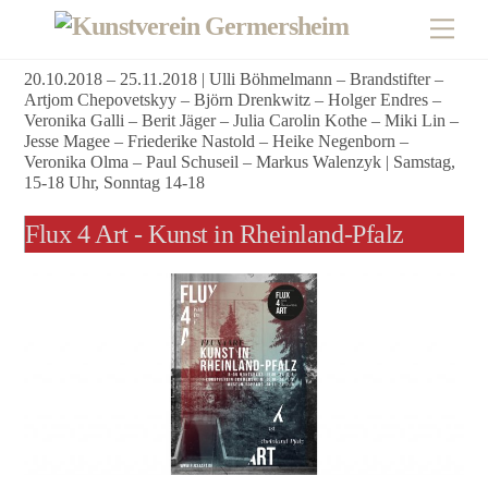
Skip
Men
to
content
20.10.2018 – 25.11.2018 | Ulli Böhmelmann – Brandstifter –
Artjom Chepovetskyy – Björn Drenkwitz – Holger Endres –
Veronika Galli – Berit Jäger – Julia Carolin Kothe – Miki Lin –
Jesse Magee – Friederike Nastold – Heike Negenborn –
Veronika Olma – Paul Schuseil – Markus Walenzyk | Samstag,
15-18 Uhr, Sonntag 14-18
Flux 4 Art - Kunst in Rheinland-Pfalz