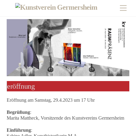
Skip
Men
to
content
eröffnung
Eröffnung am Samstag, 29.4.2023 um 17 Uhr
Begrüßung
:
Marita Mattheck, Vorsitzende des Kunstvereins Germersheim
Einführung
:
Sabine Adler, Kunsthistorikerin M.A.