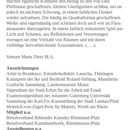
machen figürliche Konturen den Bezug zu den von Elke
Pfaffmann geschaffenen, kleinen Glasfigurinen sichtbar, um sie
jedoch im nächsten Schwung, in einem farblichen Dunkel
wieder aufzulösen. Die häufig im Quadratformat geschaffenen
Werke sind eigenständig und scheinen doch auch wie im Fluss
ineinander überzugehen. In einem farblich reduzierten Spiel aus
Licht und Schatten, aus Reflektionen und Verzerrungen
erzeugen sie eine Vielzahl von Räumen und mit ihnen
vielfältige hervorbrechende Assoziationen. (…..).
Simone Maria Dietz M.A.
Auszeichnungen
Artist in Residence, Künstlerkollektiv Lauscha, Thüringen
Kunstpreis der Ike und Berthold Roland-Stiftung, Mannheim
Grafische Sammlung, Landesmuseum Mainz
Stipendium der Stadt Erfurt für die Arbeit mit Email
Examensstipendium der Johannes Gutenberg Universität
Sammlung der Karl-Fix-Kunststiftung der Stadt Landau/Pfalz
Heinrich-von-Zügel-Preis für Malerei, Wörth am Rhein
Mitglied u.a.
Berufsverband Bildender Künstler Rheinland-Pfalz
Berufsverband Kunsthandwerk, Rheinhessen-Pfalz
Ausstellungen u.a
.