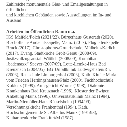
Zahlreiche monumentale Glas- und Emailgestaltungen in
öffentlichen
und kirchlichen Gebäuden sowie Ausstellungen im In- und
Ausland
Arbeiten im Öffentlichen Raum u.a.
IGS Maifeld/Polch (2021/22), Bürgerhaus Gusterath (2020),
Bischöfliche Andachtskapelle, Mainz (2017), Flughafenkapelle
Bruck (2017), Christophorus-Grundschule, Mülheim-Kärlich
(2017), Evang. Stadtkirche Groß-Gerau (2008/09),
Justizvollzugsanstalt Wittlich (2008/09), Kombibad
„bademaxx“ Speyer (2007/09), Lotte-Lemke-Haus Bad
Kreuznach (2004/05), BG-Unfallklinik Ludwigshafen/Rh.
(2003), Realschule Limburgerhof (2003), Kath. Kirche Maria
vom Frieden Hertlingshausen/Pfalz (2000), Fachhochschule
Koblenz (1999), Amtsgericht Worms (1998), Diakonie-
Krankenhaus Bad Kreuznach (1996), Kloster der Ewigen
Anbetung Mainz (1996), Universitätsklinik Mainz (1994),
Martin-Niemöller-Haus Rüsselsheim (1994/99),
Versöhnungskirche Frankenthal (1994), Kath.
Hochschulgemeinde St. Albertus Mainz (1991/93),
Katharinenkirche Frankfurt/M (1987)