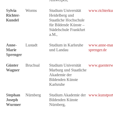
Sylvia
Worms
Studium Universität
www.richterku
Richter-
Heidelberg und
Kundel
Staatliche Hochschule
für Bildende Künste –
Städelschule Frankfurt
a.M.,
Anne-
Lustadt
Studium in Karlsruhe
www.anne-mar
Marie
und Landau
sprenger.de
Sprenger
Günter
Bruchsal
Studium Universität
www.guenterw
Wagner
Marburg und Staatliche
Akademie der
Bildenden Künste
Karlsruhe
Stephan
Nürnberg
Studium Akademie der
www.kunstport
Joseph
Bildenden Künste
Wurmer
Nürnberg,