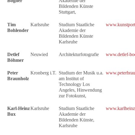
Bogner
Akademie der
Bildenden Künste
Stuttgart,
Tim
Karlsruhe
Studium Staatliche
www.kunstport
Bohlender
Akademie der
Bildenden Künste
Karlsruhe
Detlef
Neuwied
Architekturfotografie
www.detlef-bo
Böhmer
Peter
Kronberg i.T.
Studium der Musik u.a.
www.peterbrau
Braunholz
am Institut of
Technology Los
Angeles, Hinwendung
zur Fotokunst,
Karl-Heinz
Karlsruhe
Studium Staatliche
www.karlheinz
Bux
Akademie der
Bildenden Künste,
Karlsruhe