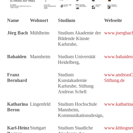
Name
Wohnort
Studium
Webseite
Jörg Bach
Mühlheim
Studium Akademie der
www.joergbac
Bildende Künste
Karlsruhe,
Bahaiden
Mannheim
Studium Universität
www.bahaiden
Heidelberg,
Franz
Studium
www.andreasC
Bernhard
Kunstakademie
Stiftung.de
Karlsruhe, Stiftung
Andreas Schell
Katharina
Lingenfeld
Studium Hochschule
www.katharina
Beron
Mannheim,
Kommunikationsdesign,
Karl-Heinz
Stuttgart
Studium Staatliche
www.khbogner