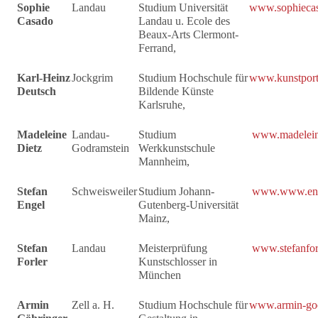
Sophie
Landau
Studium Universität
www.sophieca
Casado
Landau u. Ecole des
Beaux-Arts Clermont-
Ferrand,
Karl-Heinz
Jockgrim
Studium Hochschule für
www.kunstporta
Deutsch
Bildende Künste
Karlsruhe,
Madeleine
Landau-
Studium
www.madelein
Dietz
Godramstein
Werkkunstschule
Mannheim,
Stefan
Schweisweiler
Studium Johann-
www.www.enge
Engel
Gutenberg-Universität
Mainz,
Stefan
Landau
Meisterprüfung
www.stefanfor
Forler
Kunstschlosser in
München
Armin
Zell a. H.
Studium Hochschule für
www.armin-goe