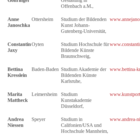
Göhringer
Gestaltung in
Offenbach a.M.,
Anne
Ottersheim
Studium der Bildenden
www.annejano
Janoschka
Kunst Johann-
Gutenberg-Universität,
Constantin
Oyten
Studium Hochschule für
www.constanti
Jaxy
Bildende Künste
Braunschweig,
Bettina
Baden-Baden
Studium Akademie der
www.bettina-kr
Kresslein
Bildenden Künste
Karlsruhe,
Marita
Leimersheim
Studium
www.kunstport
Mattheck
Kunstakademie
Düsseldorf,
Andrea
Speyer
Studium in
www.andrea-ni
Niessen
Califonien/USA und
Hochschule Mannheim,