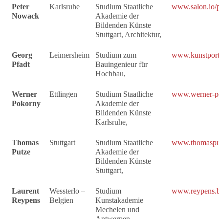
Peter
Karlsruhe
Studium Staatliche
www.salon.io/
Nowack
Akademie der
Bildenden Künste
Stuttgart, Architektur,
Georg
Leimersheim
Studium zum
www.kunstporta
Pfadt
Bauingenieur für
Hochbau,
Werner
Ettlingen
Studium Staatliche
www.werner-p
Pokorny
Akademie der
Bildenden Künste
Karlsruhe,
Thomas
Stuttgart
Studium Staatliche
www.thomaspu
Putze
Akademie der
Bildenden Künste
Stuttgart,
Laurent
Wessterlo –
Studium
www.reypens.
Reypens
Belgien
Kunstakademie
Mechelen und
Antwerpen,